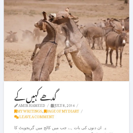
گدھے کہیں کے
AMIR HAMEED
JULY 8, 2014
MY WRITINGS
,
PAGE OF MY DIARY
LEAVE A COMMENT
یہ ان دنوں کی بات ہے جب میں کالج میں گریجویٹ کا