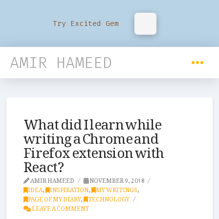
Try Excited Gem
AMIR HAMEED
What did I learn while
writing a Chrome and
Firefox extension with
React?
AMIR HAMEED
NOVEMBER 9, 2018
IDEA
,
INSPIRATION
,
MY WRITINGS
,
PAGE OF MY DIARY
,
TECHNOLOGY
LEAVE A COMMENT