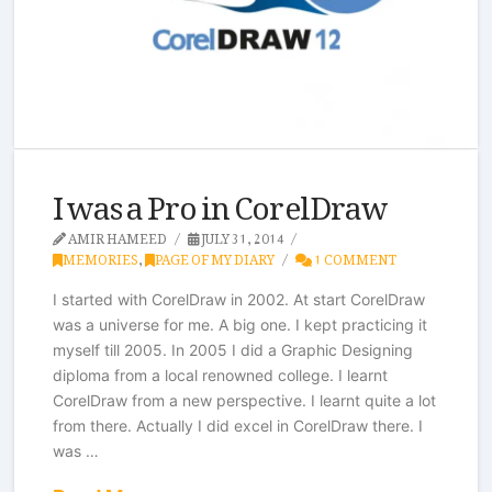
I was a Pro in CorelDraw
AMIR HAMEED
JULY 31, 2014
MEMORIES
,
PAGE OF MY DIARY
1 COMMENT
I started with CorelDraw in 2002. At start CorelDraw
was a universe for me. A big one. I kept practicing it
myself till 2005. In 2005 I did a Graphic Designing
diploma from a local renowned college. I learnt
CorelDraw from a new perspective. I learnt quite a lot
from there. Actually I did excel in CorelDraw there. I
was …