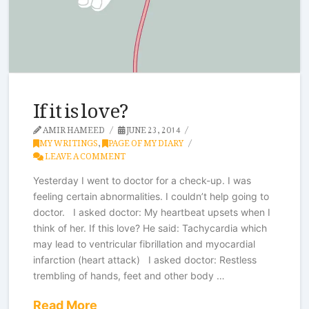
If it is love?
AMIR HAMEED
JUNE 23, 2014
MY WRITINGS
,
PAGE OF MY DIARY
LEAVE A COMMENT
Yesterday I went to doctor for a check-up. I was
feeling certain abnormalities. I couldn’t help going to
doctor. I asked doctor: My heartbeat upsets when I
think of her. If this love? He said: Tachycardia which
may lead to ventricular fibrillation and myocardial
infarction (heart attack) I asked doctor: Restless
trembling of hands, feet and other body …
Read More