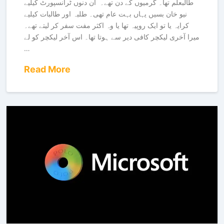
طالبعلم تھا۔ گرمیوں کے دن تھے۔ ان دنوں ٹرانسپورٹ کیلیے
نیو خان بسیں یہاں بہت عام تھی۔ طلبہ اور طالبات کیلیے
کرایہ یا تو ایک روپیہ تھا یا وہ اکثر مفت سفر کر لیتے تھے۔
میرا آخری لیکچر کافی دیر سے ہوتا تھا۔ اس آخر لیکچر کو لے
…
Read More