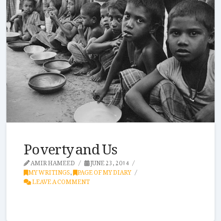
Poverty and Us
AMIR HAMEED
JUNE 23, 2014
MY WRITINGS
,
PAGE OF MY DIARY
LEAVE A COMMENT