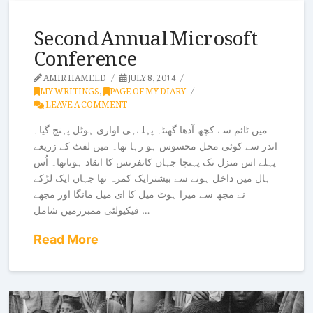
Second Annual Microsoft
Conference
AMIR HAMEED
JULY 8, 2014
MY WRITINGS
,
PAGE OF MY DIARY
LEAVE A COMMENT
میں ٹائم سے کچھ آدھا گھنٹہ پہلےہی اواری ہوٹل پہنچ گیا۔
اندر سے کوئی محل محسوس ہو رہا تھا۔ میں لفٹ کے زریعے
پہلے اس منزل تک پہنچا جہاں کانفرنس کا انقاد ہوناتھا۔ اُس
ہال میں داخل ہونے سے بیشترایک کمرہ تھا جہاں ایک لڑکے
نے مجھ سے میرا ہوٹ میل کا ای میل مانگا اور مجھے
فیکیولٹی ممبرزمیں شامل …
Read More