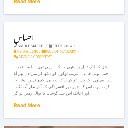
Read More
احساس
AMIR HAMEED
JULY 8, 2014
MY WRITINGS
,
PAGE OF MY DIARY
LEAVE A COMMENT
ہوٹل کے ایک ٹیبل پر بیٹھی وہ کہہ رہی تھی دنیا سے غربت
ختم ہونی چاہیے۔ غریب لوگوں کو دیکھ کر میرا دل بھر آتا
ہے۔ بیچاورں کے پاس تو کھانے کے لیے بھی کچھ نہیں ہوتا۔ یہ
کہتے ہوئے اس کے چہرے پر افسردگی کے آثار نظر آنے لگے۔
اور اچانک اس سے گوشت کا نوالہ زمین پر گر …
Read More